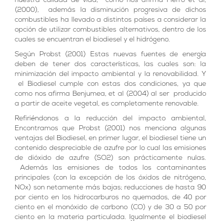
nuestra calidad de vida, como nos afirma Fierro et al,
(2000), además la disminución progresiva de dichos
combustibles ha llevado a distintos países a considerar la
opción de utilizar combustibles alternativos, dentro de los
cuales se encuentran el biodiesel y el hidrógeno.
Según Probst (2001) Estas nuevas fuentes de energía
deben de tener dos características, las cuales son: la
minimización del impacto ambiental y la renovabilidad. Y
el Biodiesel cumple con estas dos condiciones, ya que
como nos afirma Benjumea, et al (2004) al ser producido
a partir de aceite vegetal, es completamente renovable.
Refiriéndonos a la reducción del impacto ambiental,
Encontramos que Probst (2001) nos menciona algunas
ventajas del Biodiesel, en primer lugar, el biodiesel tiene un
contenido despreciable de azufre por lo cual las emisiones
de dióxido de azufre (SO2) son prácticamente nulas.
Además las emisiones de todos los contaminantes
principales (con la excepción de los óxidos de nitrógeno,
NOx) son netamente más bajas; reducciones de hasta 90
por ciento en los hidrocarburos no quemados, de 40 por
ciento en el monóxido de carbono (CO) y de 30 a 50 por
ciento en la materia particulada. Igualmente el biodiesel