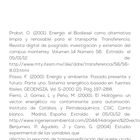
Probst, O. (2001). Energía: el Biodiesel como alternativa
limpia y renovable para el transporte. Transferencia,
Revista digital de posgrado investigación y extensión del
campus monterrey. Volumen 14 Número 56. Extraído el
05/01/12 de:
http://www.mty.itesm.mx/die/ddre/transferencia/56/56-
III.03.html
Posso, F. (2000). Energía y ambiente: Pasado presente y
futuro. Parte uno: Sistema energético basado en fuentes
fósiles. GEOENSZA. Vol. 5-2000 (2). Pág. 197-288.
Fierro, J; Gómez, L y Peña, M. (2000). El Hidrógeno: un
vector energético no contaminante para automoción.
Instituto de Catálisis y Petroleoquímica, CSIC, Canto
blanco. Madrid, España. Extraído el 05/01/12 de:
http://www.ingenieroambiental.com/2044/Hidrogeno%20vect
Benjumea, P; Agudelo, J y Cano, G. (2004). Estudio
experimental de las variables que
afectan la reacción de transesterificación del aceite crudo