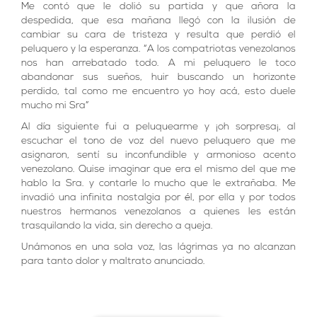
Me contó que le dolió su partida y que añora la
despedida, que esa mañana llegó con la ilusión de
cambiar su cara de tristeza y resulta que perdió el
peluquero y la esperanza. “A los compatriotas venezolanos
nos han arrebatado todo. A mi peluquero le toco
abandonar sus sueños, huir buscando un horizonte
perdido, tal como me encuentro yo hoy acá, esto duele
mucho mi Sra”
Al día siguiente fui a peluquearme y ¡oh sorpresa¡, al
escuchar el tono de voz del nuevo peluquero que me
asignaron, sentí su inconfundible y armonioso acento
venezolano. Quise imaginar que era el mismo del que me
hablo la Sra. y contarle lo mucho que le extrañaba. Me
invadió una infinita nostalgia por él, por ella y por todos
nuestros hermanos venezolanos a quienes les están
trasquilando la vida, sin derecho a queja.
Unámonos en una sola voz, las lágrimas ya no alcanzan
para tanto dolor y maltrato anunciado.