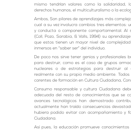
mismo tendrían valores como la solidaridad, la
derechos humanos, el multiculturalismo o la ecologí
Ambos, Son pilares de aprendizajes más complejos
cual a su vez involucra cambios tres elementos:
y conducta o componente comportamental. Al ser
(Coll, Pozo, Sarabia, & Valls, 1994) su aprendiz
que estos tienen un mayor nivel de complejidad
inmersos en “saber ser” del individuo.
De poco nos sirve tener genios y profesionales b
para destruir, como es el caso de grupos armad
nucleares o de estrategias para destruir al
realmente con su propio medio ambiente. Todos 
carentes de formación en Cultura Ciudadana, Con
Consumo responsable y cultura Ciudadana deben
adecuada del resto de conocimientos que se co
avances tecnológicos han demostrado contrib
actualmente han traído consecuencias devastad
hubiera podido evitar con acompañamiento y f
Ciudadana.
Así pues, la educación promueve conocimientos 