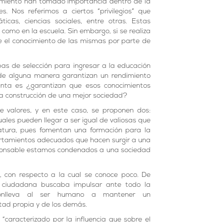
ocimiento han tomado importancia dentro de la
es. Nos referimos a ciertos “privilegios” que
icas, ciencias sociales, entre otras. Estas
como en la escuela. Sin embargo, si se realiza
que el conocimiento de las mismas por parte de
as de selección para ingresar a la educación
s de alguna manera garantizan un rendimiento
nta es ¿garantizan que esos conocimientos
a construcción de una mejor sociedad?
de valores, y en este caso, se proponen dos:
les pueden llegar a ser igual de valiosas que
eratura, pues fomentan una formación para la
ortamientos adecuados que hacen surgir a una
ponsable estamos condenados a una sociedad
, con respecto a la cual se conoce poco. De
a ciudadana buscaba impulsar ante todo la
e conlleva al ser humano a mantener un
tad propia y de los demás.
caracterizado por la influencia que sobre el