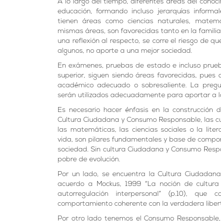
A lo largo del tiempo, diferentes áreas del con
educación, formando incluso jerarquías informal
tienen áreas como ciencias naturales, matemát
mismas áreas, son favorecidas tanto en la familia 
una reflexión al respecto, se corre el riesgo de 
algunos, no aporte a una mejor sociedad.
En exámenes, pruebas de estado e incluso prueb
superior, siguen siendo áreas favorecidas, pue
académico adecuado o sobresaliente. La pregu
serán utilizados adecuadamente para aportar a l
Es necesario hacer énfasis en la construcción 
Cultura Ciudadana y Consumo Responsable, las cua
las matemáticas, las ciencias sociales o la lit
vida, son pilares fundamentales y base de comp
sociedad. Sin cultura Ciudadana y Consumo Res
pobre de evolución.
Por un lado, se encuentra la Cultura Ciudadana
acuerdo a Mockus, 1999 “La noción de cultur
autorregulación interpersonal” (p.10), qu
comportamiento coherente con la verdadera liber
Por otro lado tenemos el Consumo Responsable, “