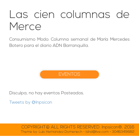
Las cien columnas de
Merce
Consumismo Modo: Columna semanal de María Mercedes
Botero para el diario ADN Barranquilla.
EVENTOS
Disculpa, no hay eventos Posteados.
Tweets by @Inpsicon
COPYRIGHT© ALL RIGHTS RESERVED. Inpsicon®. 2016
Theme by: Luis Hernandez Domenech -
lahd@live.com
- 3046349682