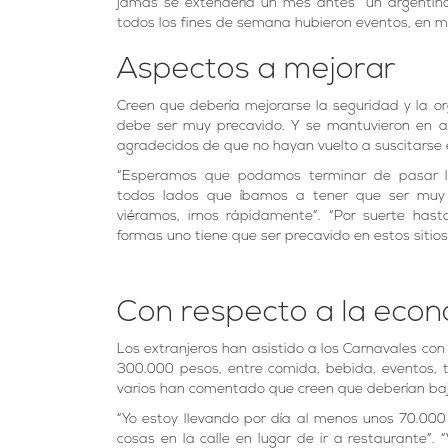
jamás se extendería un mes antes” un argentino. 
todos los fines de semana hubieron eventos, en m
Aspectos a mejorar
Creen que debería mejorarse la seguridad y la org
debe ser muy precavido. Y se mantuvieron en a
agradecidos de que no hayan vuelto a suscitarse 
“Esperamos que podamos terminar de pasar lo
todos lados que íbamos a tener que ser muy 
viéramos, irnos rápidamente”. “Por suerte ha
formas uno tiene que ser precavido en estos sitios
Con respecto a la eco
Los extranjeros han asistido a los Carnavales c
300.000 pesos, entre comida, bebida, eventos, 
varios han comentado que creen que deberían baja
“Yo estoy llevando por día al menos unos 70.00
cosas en la calle en lugar de ir a restaurante”