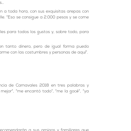
s…
an a toda hora, con sus exquisitas arepas con
lle. “Eso se consigue a 2.000 pesos y se come
les para todos los gustos y, sobre todo, para
on tanto dinero, pero de igual forma puedo
izarme con las costumbres y personas de aquí”.
ncia de Carnavales 2018 en tres palabras y
mejor”, “me encantó todo”, “me la gocé”, “ya
 recomendarán a sus amigos y familiares que