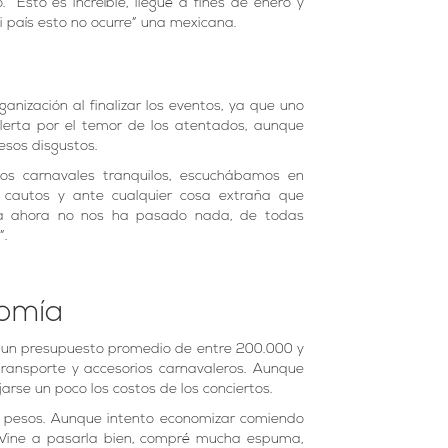
“Esto es increíble, llegué a fines de enero y
i país esto no ocurre” una mexicana.
anización al finalizar los eventos, ya que uno
lerta por el temor de los atentados, aunque
esos disgustos.
s carnavales tranquilos, escuchábamos en
cautos y ante cualquier cosa extraña que
sta ahora no nos ha pasado nada, de todas
”.
nomía
on un presupuesto promedio de entre 200.000 y
transporte y accesorios carnavaleros. Aunque
rse un poco los costos de los conciertos.
0 pesos. Aunque intento economizar comiendo
. “Vine a pasarla bien, compré mucha espuma,