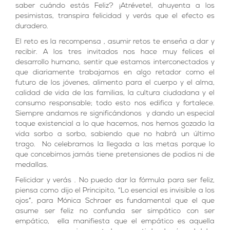
saber cuándo estás Feliz? ¡Atrévete!, ahuyenta a los
pesimistas, transpira felicidad y verás que el efecto es
duradero.
El reto es la recompensa , asumir retos te enseña a dar y
recibir. A los tres invitados nos hace muy felices el
desarrollo humano, sentir que estamos interconectados y
que diariamente trabajamos en algo retador como el
futuro de los jóvenes, alimento para el cuerpo y el alma,
calidad de vida de las familias, la cultura ciudadana y el
consumo responsable; todo esto nos edifica y fortalece.
Siempre andamos re significándonos y dando un especial
toque existencial a lo que hacemos, nos hemos gozado la
vida sorbo a sorbo, sabiendo que no habrá un último
trago. No celebramos la llegada a las metas porque lo
que concebimos jamás tiene pretensiones de podios ni de
medallas.
Felicidar y verás . No puedo dar la fórmula para ser feliz,
piensa como dijo el Principito, “Lo esencial es invisible a los
ojos”, para Mónica Schraer es fundamental que el que
asume ser feliz no confunda ser simpático con ser
empático, ella manifiesta que el empático es aquella