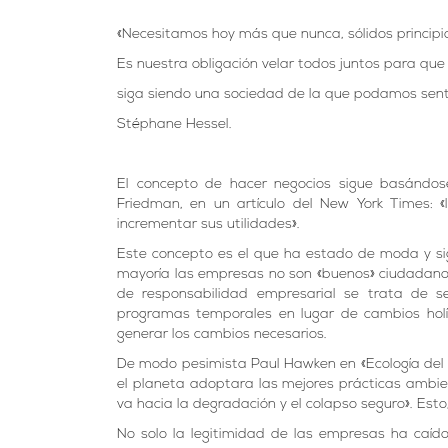
«Necesitamos hoy más que nunca, sólidos principio
Es nuestra obligación velar todos juntos para qu
siga siendo una sociedad de la que podamos senti
Stéphane Hessel.
El concepto de hacer negocios sigue basándos
Friedman, en un artículo del New York Times: «
incrementar sus utilidades».
Este concepto es el que ha estado de moda y sig
mayoría las empresas no son «buenos» ciudadano
de responsabilidad empresarial se trata de s
programas temporales en lugar de cambios holís
generar los cambios necesarios.
De modo pesimista Paul Hawken en «Ecología del 
el planeta adoptara las mejores prácticas ambie
va hacia la degradación y el colapso seguro». Est
No solo la legitimidad de las empresas ha caído 