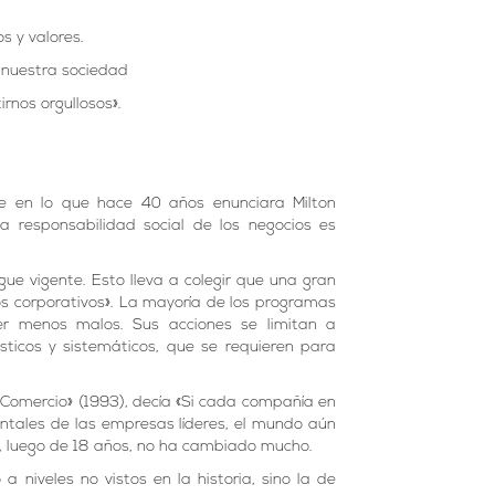
s y valores.
e nuestra sociedad
rnos orgullosos»
.
e en lo que hace 40 años enunciara Milton
la responsabilidad social de los negocios es
ue vigente. Esto lleva a colegir que una gran
s corporativos». La mayoría de los programas
er menos malos. Sus acciones se limitan a
ticos y sistemáticos, que se requieren para
Comercio» (1993), decía «Si cada compañía en
ntales de las empresas líderes, el mundo aún
o, luego de 18 años, no ha cambiado mucho.
a niveles no vistos en la historia, sino la de