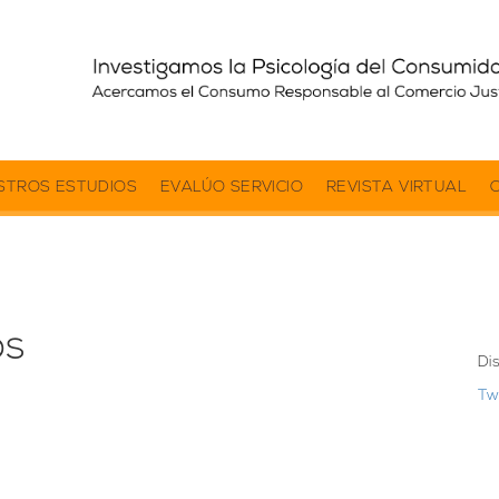
STROS ESTUDIOS
EVALÚO SERVICIO
REVISTA VIRTUAL
os
Di
Tw